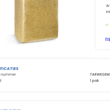
Ar
In
Pr
IFICATIES
el nummer
TARWEGEM
d
1 pak