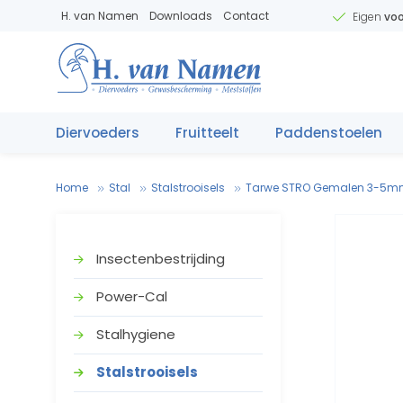
H. van Namen
Downloads
Contact
Eigen
voo
Diervoeders
Fruitteelt
Paddenstoelen
Home
Stal
Stalstrooisels
Tarwe STRO Gemalen 3-5mm -
Insectenbestrijding
Power-Cal
Stalhygiene
V
.
T
e
Stalstrooisels
V
e