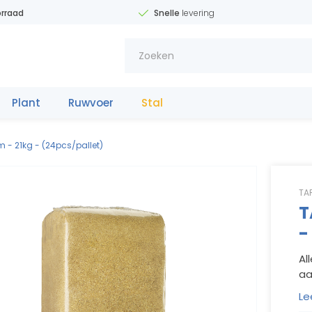
rraad
Snelle
levering
Plant
Ruwvoer
Stal
Meststo
f
fe
 21kg - (24pcs/pallet)
TA
T
-
Al
aa
Le
31(0)653342
11
1
1
1