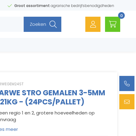
Groot assortiment
agrarische bedrijfsbenodigdheden
0
Zoeken
RWEGEM24ST
ARWE STRO GEMALEN 3-5MM
 21KG - (24PCS/PALLET)
leen regio 1 en 2, grotere hoeveelheden op
nvraag
es meer