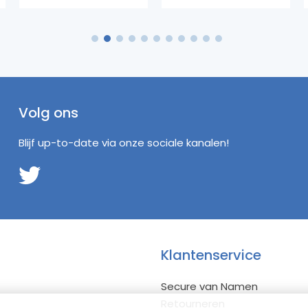
1
2
3
4
5
6
7
8
9
10
11
Volg ons
Blijf up-to-date via onze sociale kanalen!
Klantenservice
Secure van Namen
Retourneren