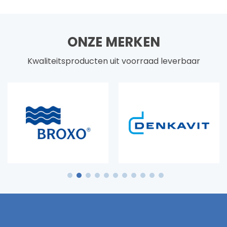
ONZE MERKEN
Kwaliteitsproducten uit voorraad leverbaar
1
2
3
4
5
6
7
8
9
10
11