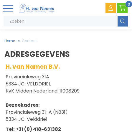
0
Zoeke
Home
Contact
ADRESGEGEVENS
H. van Namen B.V.
Provincialeweg 31A
5334 JC VELDDRIEL
V
.
T
e
KvK Midden Nederland: 11008209
Bezoekadres:
V
e
Provincialeweg 31-A (N831)
5334 JC Velddriel
Tel:
+31 (0) 418-631382