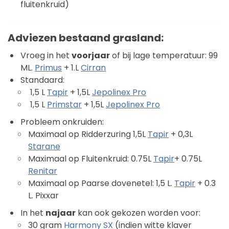
fluitenkruid)
Adviezen bestaand grasland:
Vroeg in het
voorjaar
of bij lage temperatuur: 99
ML.
Primus
+ 1.L
Cirran
Standaard:
1,5 L
Tapir
+ 1,5L
Jepolinex Pro
1,5 L
Primstar
+ 1,5L
Jepolinex Pro
Probleem onkruiden:
Maximaal op Ridderzuring 1,5L
Tapir
+ 0,3L
Starane
Maximaal op Fluitenkruid: 0.75L
Tapir
+ 0.75L
Renitar
Maximaal op Paarse dovenetel: 1,5 L.
Tapir
+ 0.3
L. Pixxar
In het
najaar
kan ook gekozen worden voor:
30 gram
Harmony SX
(indien witte klaver