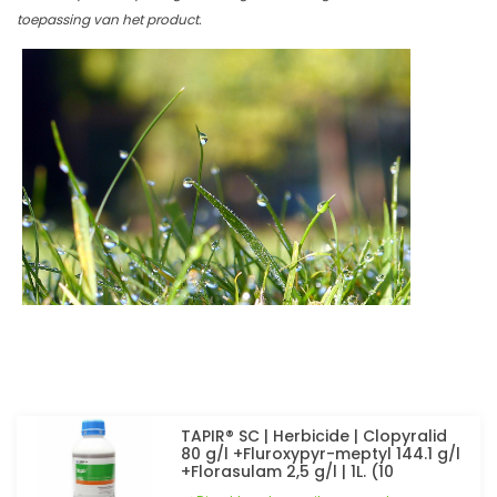
toepassing van het product.
TAPIR® SC | Herbicide | Clopyralid
80 g/l +Fluroxypyr-meptyl 144.1 g/l
+Florasulam 2,5 g/l | 1L. (10