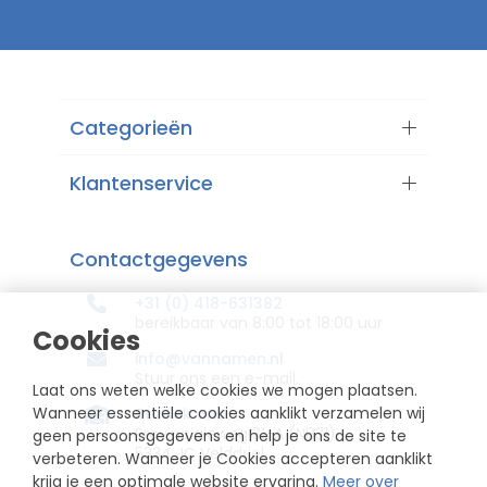
Categorieën
Klantenservice
Contactgegevens
+31 (0) 418-631382
bereikbaar van 8:00 tot 18:00 uur
Cookies
info@vannamen.nl
Stuur ons een e-mail.
Laat ons weten welke cookies we mogen plaatsen.
Wanneer essentiële cookies aanklikt verzamelen wij
Bezoek ons
Provincialeweg 31-A (N831)
geen persoonsgegevens en help je ons de site te
5334 JC Velddriel
verbeteren. Wanneer je Cookies accepteren aanklikt
krijg je een optimale website ervaring.
Meer over