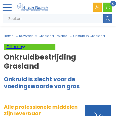
0
Zoeke
Home
Ruwvoer
Grasland - Weide
Onkruid in Grasland
Filteren
Sorteer op
Onkruidbestrijding
Prijs
Grasland
Onkruid is slecht voor de
V
.
T
e
voedingswaarde van gras
Filter toepassen
V
e
Alle professionele middelen
zijn leverbaar