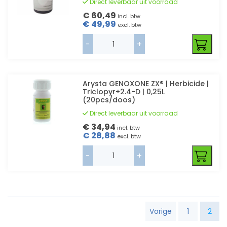
Direct leverbaar uit voorraad
€ 60,49
incl. btw
€ 49,99
excl. btw
-
+
Arysta GENOXONE ZX® | Herbicide |
Triclopyr+2.4-D | 0,25L
(20pcs/doos)
Direct leverbaar uit voorraad
€ 34,94
incl. btw
€ 28,88
excl. btw
-
+
2
Vorige
1