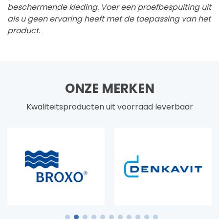
beschermende kleding. Voer een proefbespuiting uit
als u geen ervaring heeft met de toepassing van het
product.
ONZE MERKEN
Kwaliteitsproducten uit voorraad leverbaar
1
2
3
4
5
6
7
8
9
10
11