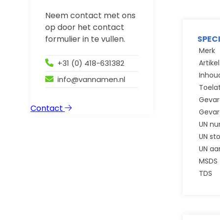
Neem contact met ons
op door het contact
formulier in te vullen.
SPEC
Merk
+31 (0) 418-631382
Artik
Inhou
info@vannamen.nl
Toela
Gevar
Contact
Gevar
UN n
UN st
UN aa
MSDS
TDS