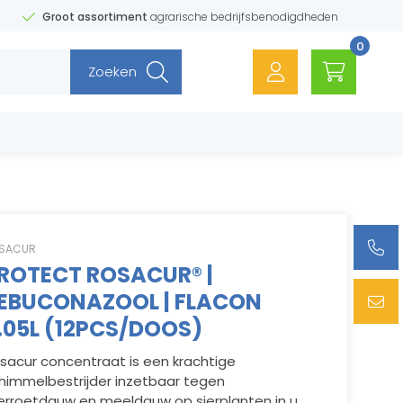
Groot assortiment
agrarische bedrijfsbenodigdheden
0
Zoeken
SACUR
ROTECT ROSACUR® |
EBUCONAZOOL | FLACON
.05L (12PCS/DOOS)
sacur concentraat is een krachtige
himmelbestrijder inzetbaar tegen
erroetdauw en meeldauw op sierplanten in u