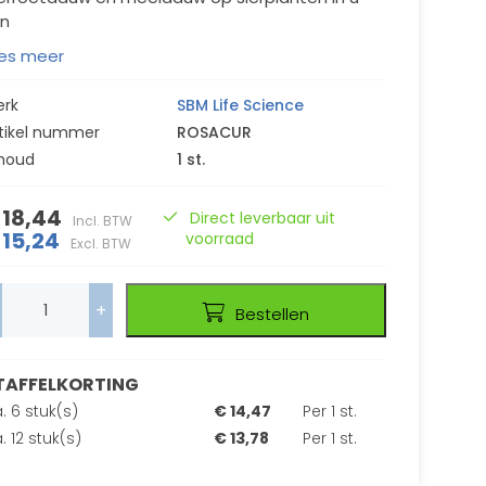
in
es meer
erk
SBM Life Science
tikel nummer
ROSACUR
houd
1 st.
 18,44
Direct leverbaar uit
Incl. BTW
 15,24
voorraad
Excl. BTW
+
Bestellen
TAFFELKORTING
. 6 stuk(s)
€ 14,47
Per 1 st.
. 12 stuk(s)
€ 13,78
Per 1 st.