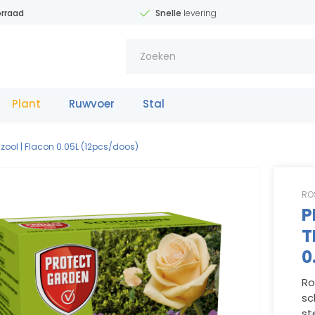
rraad
Snelle
levering
Plant
Ruwvoer
Stal
Meststo
f
fe
ool | Flacon 0.05L (12pcs/doos)
RO
P
T
0
Ro
sc
31(0)653342
11
1
1
1
st