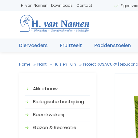
H. van Namen
Downloads
Contact
Eigen
voo
Diervoeders
Fruitteelt
Paddenstoelen
Home
Plant
Huis en Tuin
Protect ROSACUR® | tebuconaz
Akkerbouw
Biologische bestrijding
Boomkwekerij
V
.
T
e
Gazon & Recreatie
V
e