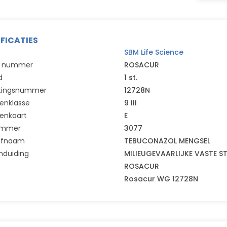
IFICATIES
SBM Life Science
el nummer
ROSACUR
d
1 st.
tingsnummer
12728N
enklasse
9 III
enkaart
E
ummer
3077
ofnaam
TEBUCONAZOL MENGSEL
nduiding
MILIEUGEVAARLIJKE VASTE ST
ROSACUR
Rosacur WG 12728N