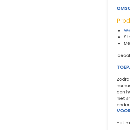
OMSC
Pro
We
St
Me
Ideaal
TOEP
Zodra 
herhaa
een h
niet s
ander
VOOR
Het mi