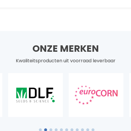
ONZE MERKEN
Kwaliteitsproducten uit voorraad leverbaar
1
2
3
4
5
6
7
8
9
10
11