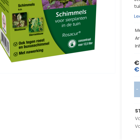
tu
Le
M
Ar
In
€
€
-
S
Va
Va