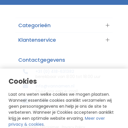
Categorieën
Klantenservice
Contactgegevens
+31 (0) 418-631382
bereikbaar van 8:00 tot 18:00 uur
Cookies
info@vannamen.nl
Stuur ons een e-mail.
Laat ons weten welke cookies we mogen plaatsen.
Wanneer essentiële cookies aanklikt verzamelen wij
Bezoek ons
Provincialeweg 31-A (N831)
geen persoonsgegevens en help je ons de site te
5334 JC Velddriel
verbeteren. Wanneer je Cookies accepteren aanklikt
krijg je een optimale website ervaring.
Meer over
privacy & cookies
.
Sitemap
Disclaimer
Privacy Policy