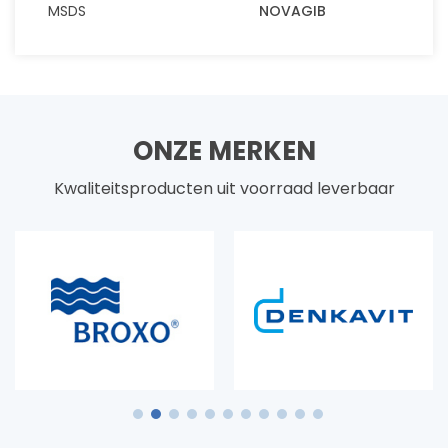
MSDS
NOVAGIB
ONZE MERKEN
Kwaliteitsproducten uit voorraad leverbaar
1
2
3
4
5
6
7
8
9
10
11