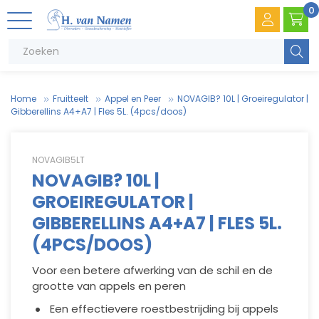
0
Zoeke
Home
Fruitteelt
Appel en Peer
NOVAGIB? 10L | Groeiregulator |
Gibberellins A4+A7 | Fles 5L. (4pcs/doos)
NOVAGIB5LT
NOVAGIB? 10L |
GROEIREGULATOR |
V
.
T
e
GIBBERELLINS A4+A7 | FLES 5L.
(4PCS/DOOS)
V
e
Voor een betere afwerking van de schil en de
grootte van appels en peren
Een effectievere roestbestrijding bij appels