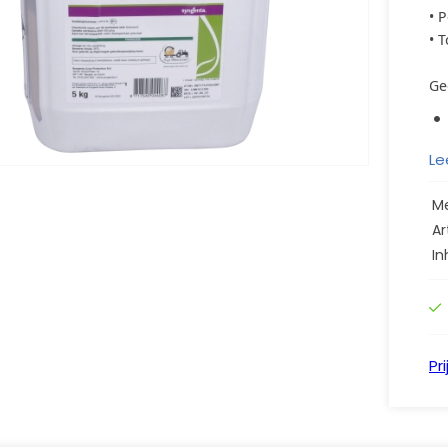
• 
• 
Ge
Le
M
Ar
In
Pr