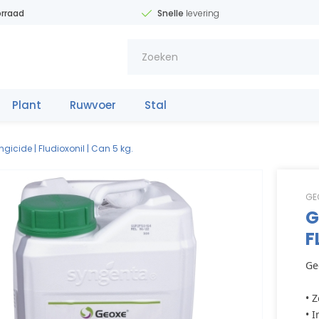
rraad
Snelle
levering
Plant
Ruwvoer
Stal
Meststo
f
fe
icide | Fludioxonil | Can 5 kg.
GE
G
F
Ge
• 
31(0)653342
11
1
1
1
• 