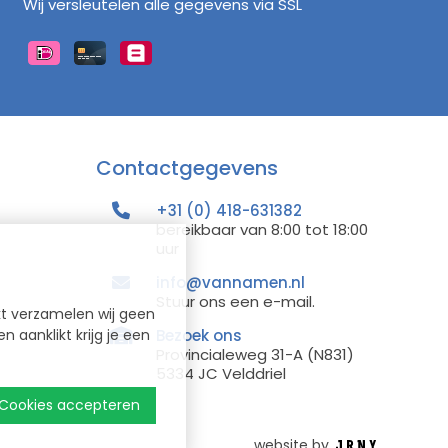
Wij versleutelen alle gegevens via SSL
Contactgegevens
+31 (0) 418-631382
bereikbaar van 8:00 tot 18:00
uur
info@vannamen.nl
Stuur ons een e-mail.
kt verzamelen wij geen
 aanklikt krijg je een
Bezoek ons
Provincialeweg 31-A (N831)
5334 JC Velddriel
Cookies accepteren
website by