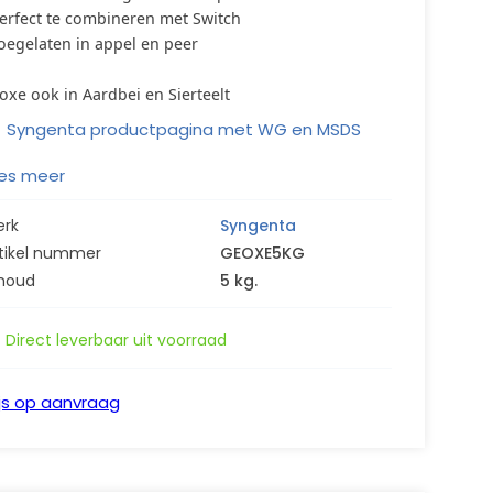
Perfect te combineren met Switch
Toegelaten in appel en peer
oxe ook in Aardbei en Sierteelt
Syngenta productpagina met WG en MSDS
es meer
erk
Syngenta
tikel nummer
GEOXE5KG
houd
5 kg.
Direct leverbaar uit voorraad
ijs op aanvraag