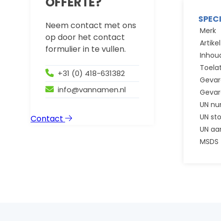
OFFERTE?
SPEC
Neem contact met ons
Merk
op door het contact
Artik
formulier in te vullen.
Inhou
Toela
+31 (0) 418-631382
Gevar
info@vannamen.nl
Gevar
UN n
UN st
Contact
UN aa
MSDS