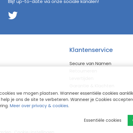
Blijf up-to-date via onze sociale kanalen!
Klantenservice
Secure van Namen
Retourneren
Levertijden
Garantie & Klachten
Betalingsmogelijkheden
cookies we mogen plaatsen. Wanneer essentiële cookies aankli
elp je ons de site te verbeteren. Wanneer je Cookies accepteren
Verzendtarieven
ring.
Meer over privacy & cookies
.
Essentiële cookies
arden
Cookie-instellingen