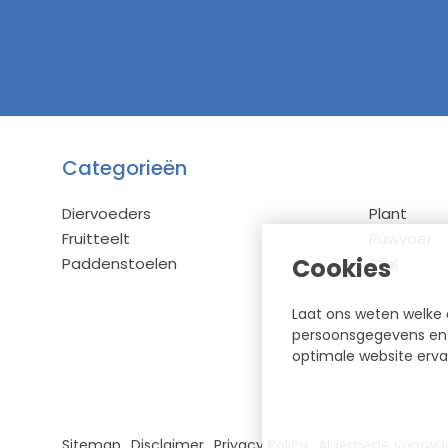
Categorieën
Diervoeders
Plant
Fruitteelt
Ruwvoer
Cookies
Paddenstoelen
Stal
Laat ons weten welke 
persoonsgegevens en h
optimale website erva
Sitemap
Disclaimer
Privacy Policy
Algemene voorwa