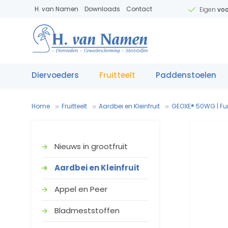
H. van Namen
Downloads
Contact
Eigen
voo
Diervoeders
Fruitteelt
Paddenstoelen
Home
Fruitteelt
Aardbei en Kleinfruit
GEOXE® 50WG | Fung
Nieuws in grootfruit
Aardbei en Kleinfruit
Appel en Peer
V
.
T
e
Bladmeststoffen
V
e