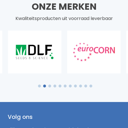
ONZE MERKEN
Kwaliteitsproducten uit voorraad leverbaar
1
2
3
4
5
6
7
8
9
10
11
Volg ons