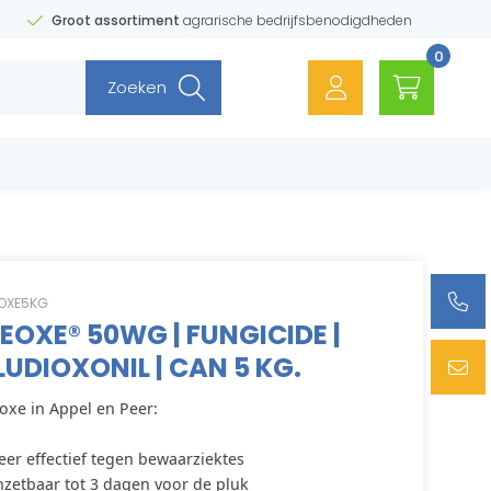
Groot assortiment
agrarische bedrijfsbenodigdheden
0
Zoeken
OXE5KG
EOXE® 50WG | FUNGICIDE |
LUDIOXONIL | CAN 5 KG.
oxe in Appel en Peer:
Zeer effectief tegen bewaarziektes
Inzetbaar tot 3 dagen voor de pluk