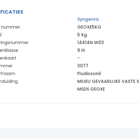
IFICATIES
Syngenta
el nummer
GEOXE5KG
d
5 kg.
tingsnummer
14414N W03
enklasse
9 III
enkaart
-
ummer
3077
ofnaam
Fludioxonil
nduiding
MILIEU GEVAARLIJKE VASTE 
MSDS GEOXE