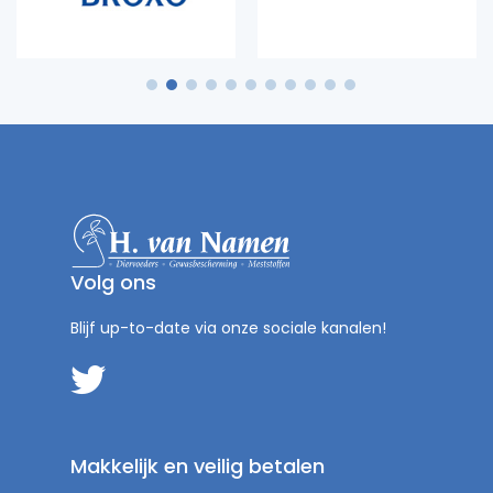
1
2
3
4
5
6
7
8
9
10
11
Volg ons
Blijf up-to-date via onze sociale kanalen!
Makkelijk en veilig betalen