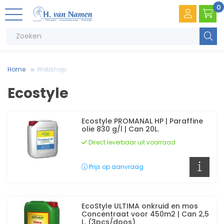
0
Zoeke
Home
Webshop
Ecostyle
Ecostyle PROMANAL HP | Paraffine
olie 830 g/l | Can 20L.
Direct leverbaar uit voorraad
V
.
T
e
Prijs op aanvraag
V
e
EcoStyle ULTIMA onkruid en mos
Concentraat voor 450m2 | Can 2,5
L. (3pcs/doos)