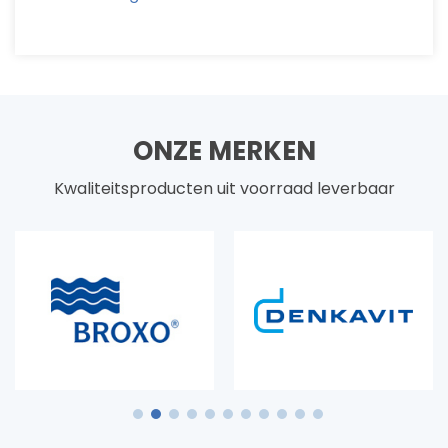
ONZE MERKEN
Kwaliteitsproducten uit voorraad leverbaar
1
2
3
4
5
6
7
8
9
10
11