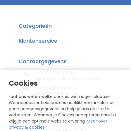
Categorieën
Klantenservice
Contactgegevens
+31 (0) 418-631382
bereikbaar van 8:00 tot 18:00 uur
Cookies
info@vannamen.nl
Stuur ons een e-mail.
Laat ons weten welke cookies we mogen plaatsen.
Wanneer essentiële cookies aanklikt verzamelen wij
Bezoek ons
Provincialeweg 31-A (N831)
geen persoonsgegevens en help je ons de site te
5334 JC Velddriel
verbeteren. Wanneer je Cookies accepteren aanklikt
krijg je een optimale website ervaring.
Meer over
privacy & cookies
.
Sitemap
Disclaimer
Privacy Policy