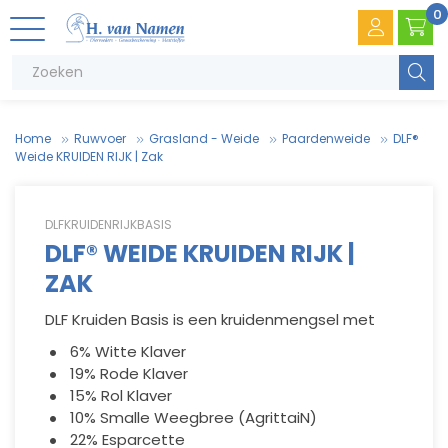
0
Zoeke
Home
Ruwvoer
Grasland - Weide
Paardenweide
DLF®
Weide KRUIDEN RIJK | Zak
DLFKRUIDENRIJKBASIS
DLF® WEIDE KRUIDEN RIJK |
ZAK
V
.
T
e
DLF Kruiden Basis is een kruidenmengsel met
6% Witte Klaver
V
e
19% Rode Klaver
15% Rol Klaver
10% Smalle Weegbree (AgrittaiN)
22% Esparcette