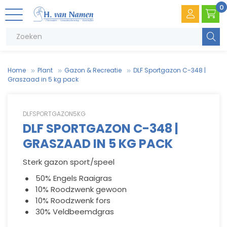
0
Zoeke
Home
Plant
Gazon & Recreatie
DLF Sportgazon C-348 |
Graszaad in 5 kg pack
DLFSPORTGAZON5KG
DLF SPORTGAZON C-348 |
GRASZAAD IN 5 KG PACK
V
.
T
e
Sterk gazon sport/speel
50% Engels Raaigras
V
e
10% Roodzwenk gewoon
10% Roodzwenk fors
30% Veldbeemdgras