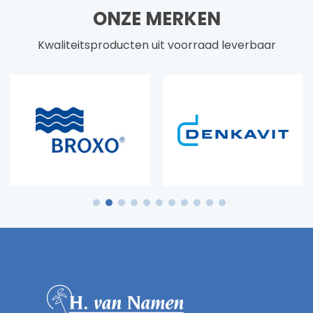
ONZE MERKEN
Kwaliteitsproducten uit voorraad leverbaar
1
2
3
4
5
6
7
8
9
10
11