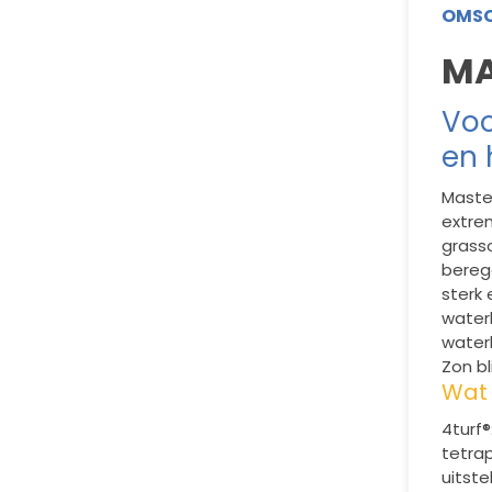
OMSC
MA
Voo
en 
Maste
extre
grasso
bereg
sterk
water
water
Zon b
Wat 
4turf®
tetrap
uitste