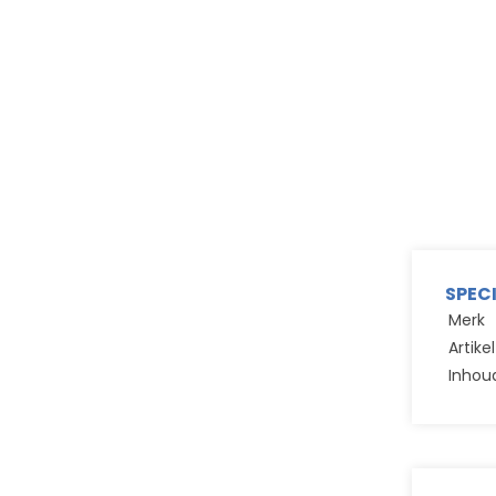
SPEC
Merk
Artik
Inhou