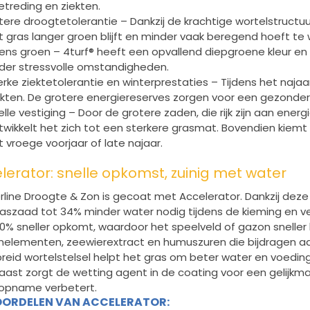
etreding en ziekten.
tere droogtetolerantie – Dankzij de krachtige wortelstructuu
t gras langer groen blijft en minder vaak beregend hoeft te
tens groen – 4turf® heeft een opvallend diepgroene kleur en bl
der stressvolle omstandigheden.
erke ziektetolerantie en winterprestaties – Tijdens het najaa
ekten. De grotere energiereserves zorgen voor een gezonde
elle vestiging – Door de grotere zaden, die rijk zijn aan energi
twikkelt het zich tot een sterkere grasmat. Bovendien kiemt h
t vroege voorjaar of late najaar.
lerator: snelle opkomst, zuinig met water
rline Droogte & Zon is gecoat met Accelerator. Dankzij dez
raszaad tot 34% minder water nodig tijdens de kieming en ve
0% sneller opkomt, waardoor het speelveld of gazon sneller b
nelementen, zeewierextract en humuszuren die bijdragen aan
reid wortelstelsel helpt het gras om beter water en voeding
aast zorgt de wetting agent in de coating voor een gelijkm
opname verbetert.
OORDELEN VAN ACCELERATOR: