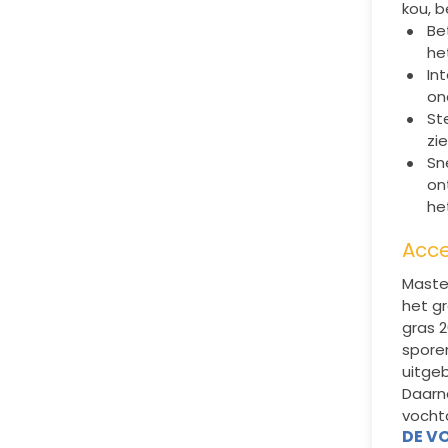
kou, b
Be
he
In
on
St
zi
Sn
on
he
Acce
Maste
het g
gras 2
spore
uitgeb
Daarn
vocht
DE V