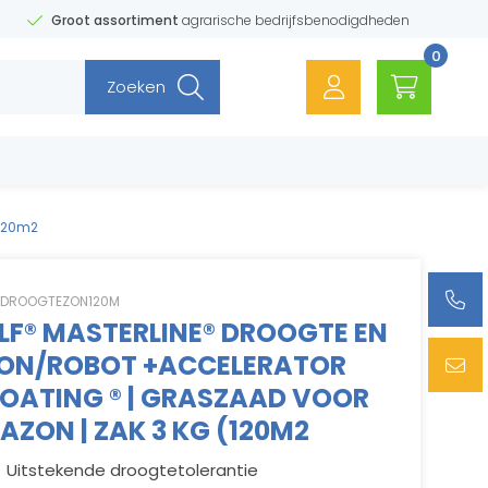
Groot assortiment
agrarische bedrijfsbenodigdheden
0
Zoeken
(120m2
FDROOGTEZON120M
LF® MASTERLINE® DROOGTE EN
ON/ROBOT +ACCELERATOR
OATING ® | GRASZAAD VOOR
AZON | ZAK 3 KG (120M2
Uitstekende droogtetolerantie