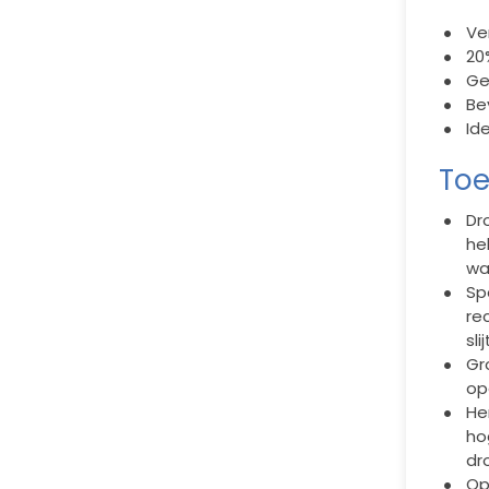
Ve
20
Ge
Be
Id
Toe
Dr
he
wa
Sp
re
sl
Gr
op
He
ho
dr
Op