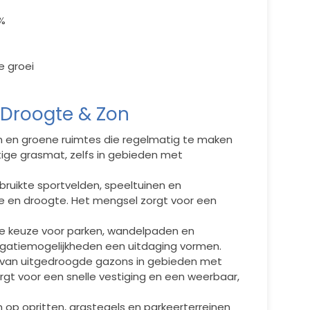
4%
e groei
 Droogte & Zon
n en groene ruimtes die regelmatig te maken
ige grasmat, zelfs in gebieden met
bruikte sportvelden, speeltuinen en
te en droogte. Het mengsel zorgt voor een
de keuze voor parken, wandelpaden en
rigatiemogelijkheden een uitdaging vormen.
en van uitgedroogde gazons in gebieden met
gt voor een snelle vestiging en een weerbaar,
 op opritten, grastegels en parkeerterreinen