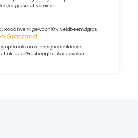
kelijke grasmat vereisen.
0% Roodzwenk gewoon
10% Veldbeemdgras
Zon Graszaad
 bij optimale omstandigheden
Ideale
 oktober
Grashoogte: Aanbevolen