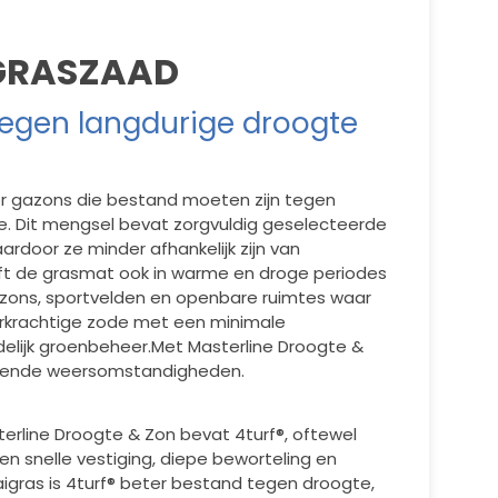
 GRASZAAD
tegen langdurige droogte
r gazons die bestand moeten zijn tegen
. Dit mengsel bevat zorgvuldig geselecteerde
rdoor ze minder afhankelijk zijn van
ijft de grasmat ook in warme en droge periodes
gazons, sportvelden en openbare ruimtes waar
erkrachtige zode met een minimale
elijk groenbeheer.
Met Masterline Droogte &
dagende weersomstandigheden.
erline Droogte & Zon bevat 4turf®, oftewel
en snelle vestiging, diepe beworteling en
aaigras is 4turf® beter bestand tegen droogte,