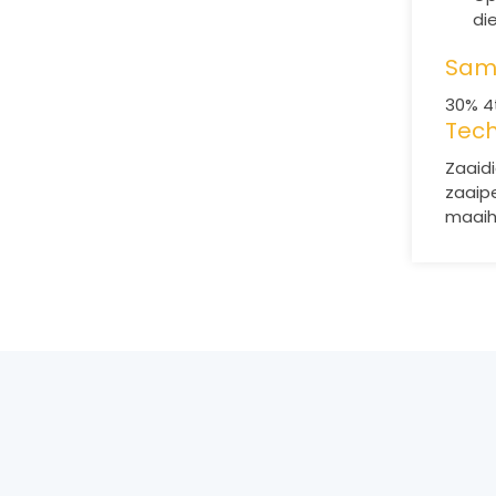
di
Same
30% 4t
Tech
Zaaid
zaaipe
maaih