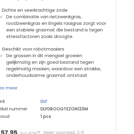
Dichte en veerkrachtige zode
De combinatie van rietzwenkgras,
roodzwenkgras en Engels raaigras zorgt voor
een stabiele grasmat die bestand is tegen
stressfactoren zoals droogte.
Geschikt voor robotmaaiers
De grassen in dit mengsel groeien
gelijkmatig en zijn goed bestand tegen
regelmatig maaien, waardoor een strakke,
onderhoudsarme grasmat ontstaat
es meer
erk
DLF
tikel nummer
DLFDROOGTEZON120M
houd
1 pcs
 57,95
Geen voorraad, 2-5
Incl. BTW