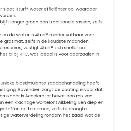
r slaat 4turf® water efficiënter op, waardoor
 worden.
ijft langer groen dan traditionele rassen, zelfs
r en de winter is 4turf® minder vatbaar voor
re grasmat, zelfs in de koudste maanden.
ereserves, vestigt 4turf® zich sneller en
et al bij 4°C, wat ideaal is voor doorzaaien in
e unieke biostimulante zaadbehandeling heeft
stiging. Bovendien zorgt de coating ervoor dat
ruikbaar is.
Accelerator bevat een mix van
 een krachtige wortelontwikkeling. Een diep en
sstoffen op te nemen, zelfs bij droogte.
atige waterverdeling rondom het zaad, wat de