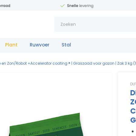
rraad
Snelle
levering
Plant
Ruwvoer
Stal
Meststo
f
fe
e en Zon/Robot +Accelerator coating ® | Graszaad voor gazon | Zak 3 kg 
DL
D
Z
C
G
31(0)653342
11
1
1
1