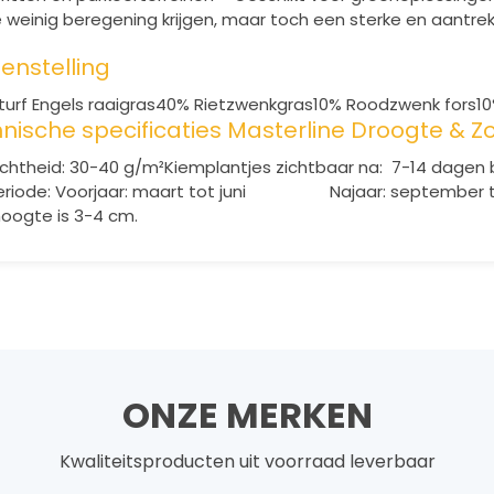
e weinig beregening krijgen, maar toch een sterke en aantrek
nstelling
urf Engels raaigras
40% Rietzwenkgras
10% Roodzwenk fors
1
nische specificaties Masterline Droogte & 
ichtheid: 30-40 g/m²
Kiemplantjes zichtbaar na: 7-14 dagen
riode: Voorjaar: maart tot juni
Najaar: september tot
oogte is 3-4 cm.
ONZE MERKEN
Kwaliteitsproducten uit voorraad leverbaar