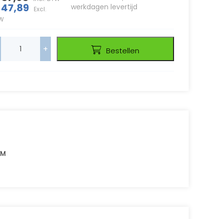
 47,89
werkdagen levertijd
Excl.
W
+
Bestellen
0M