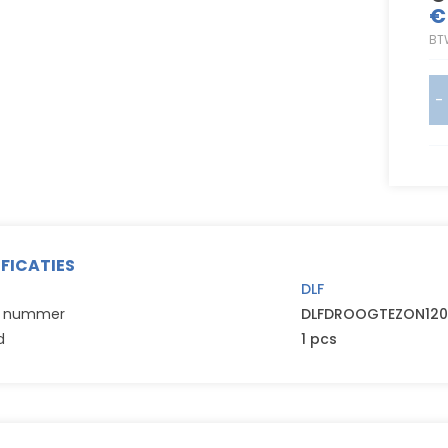
€
BT
-
IFICATIES
DLF
el nummer
DLFDROOGTEZON12
d
1 pcs