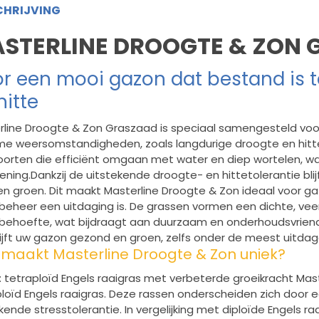
HRIJVING
STERLINE DROOGTE & ZON
r een mooi gazon dat bestand is 
hitte
rline Droogte & Zon Graszaad is speciaal samengesteld voo
me weersomstandigheden, zoals langdurige droogte en hitte
orten die efficiënt omgaan met water en diep wortelen, waa
ening.
Dankzij de uitstekende droogte- en hittetolerantie bl
 en groen. Dit maakt Masterline Droogte & Zon ideaal voor 
beheer een uitdaging is. De grassen vormen een dichte, ve
behoefte, wat bijdraagt aan duurzaam en onderhoudsvriend
lijft uw gazon gezond en groen, zelfs onder de meest uit
maakt Masterline Droogte & Zon uniek?
: tetraploïd Engels raaigras met verbeterde groeikracht
Mast
loïd Engels raaigras. Deze rassen onderscheiden zich door e
kende stresstolerantie. In vergelijking met diploïde Engels r