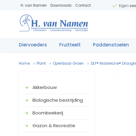
H. van Namen
Downloads
Contact
Eigen
voo
Diervoeders
Fruitteelt
Paddenstoelen
Home
Plant
Openbaar Groen
DLF® MasterLine® Droogt
Akkerbouw
Biologische bestrijding
Boomkwekerij
V
.
T
e
Gazon & Recreatie
V
e