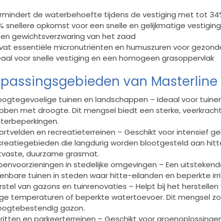
rmindert de waterbehoefte tijdens de vestiging met tot 3
% snellere opkomst voor een snelle en gelijkmatige vestiging
en gewichtsverzwaring van het zaad
vat essentiële micronutriënten en humuszuren voor gezond
eaal voor snelle vestiging en een homogeen grasoppervlak
passingsgebieden van Masterline
oogtegevoelige tuinen en landschappen – Ideaal voor tuine
bben met droogte. Dit mengsel biedt een sterke, veerkracht
terbeperkingen.
ortvelden en recreatieterreinen – Geschikt voor intensief ge
creatiegebieden die langdurig worden blootgesteld aan hit
ijtvaste, duurzame grasmat.
oenvoorzieningen in stedelijke omgevingen – Een uitsteken
enbare tuinen in steden waar hitte-eilanden en beperkte ir
rstel van gazons en tuinrenovaties – Helpt bij het herstell
ge temperaturen of beperkte watertoevoer. Dit mengsel zor
oogtebestendig gazon.
ritten en parkeerterreinen – Geschikt voor groenoplossingen