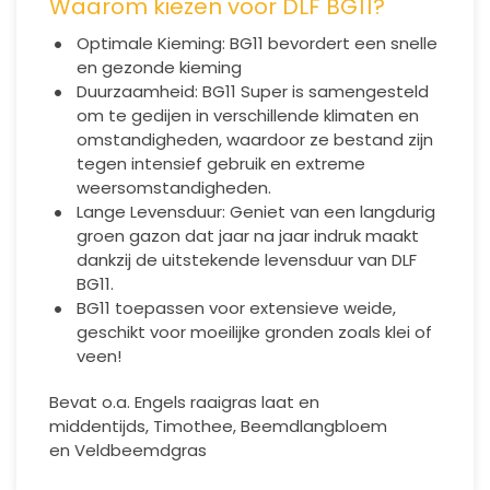
Waarom kiezen voor DLF BG11?
Optimale Kieming: BG11 bevordert een snelle
en gezonde kieming
Duurzaamheid: BG11 Super is samengesteld
om te gedijen in verschillende klimaten en
omstandigheden, waardoor ze bestand zijn
tegen intensief gebruik en extreme
weersomstandigheden.
Lange Levensduur: Geniet van een langdurig
groen gazon dat jaar na jaar indruk maakt
dankzij de uitstekende levensduur van DLF
BG11.
BG11 toepassen voor
extensieve weide
,
geschikt voor moeilijke gronden zoals klei of
veen!
Bevat o.a. Engels raaigras laat en
middentijds, Timothee, Beemdlangbloem
en Veldbeemdgras