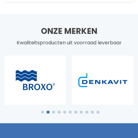
ONZE MERKEN
Kwaliteitsproducten uit voorraad leverbaar
1
2
3
4
5
6
7
8
9
10
11