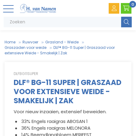
0
Zoeke
Home
Ruwvoer
Grasland - Weide
Graszaden voor weide
DLF® BG-11 Super | Graszaad voor
extensieve Weide - Smakelijk | Zak
DLFBG11SUPER
DLF® BG-11 SUPER | GRASZAAD
VOOR EXTENSIEVE WEIDE -
V
.
T
e
SMAKELIJK | ZAK
V
e
Voor nieuw inzaaien, extensief beweiden.
33% Engels raaigras ABOSAN 1
36% Engels raaigras MELONORA
14% Beemdlangbloem MERIFEST