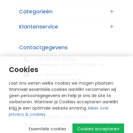
Categorieën
Klantenservice
Contactgegevens
+31 (0) 418-631382
bereikbaar van 8:00 tot 18:00 uur
Cookies
info@vannamen.nl
Stuur ons een e-mail.
Laat ons weten welke cookies we mogen plaatsen.
Wanneer essentiële cookies aanklikt verzamelen wij
Bezoek ons
Provincialeweg 31-A (N831)
geen persoonsgegevens en help je ons de site te
5334 JC Velddriel
verbeteren. Wanneer je Cookies accepteren aanklikt
krijg je een optimale website ervaring.
Meer over
privacy & cookies
.
Sitemap
Disclaimer
Privacy Policy
Algemene voorwaarden
Cookie-instellingen
Essentiële cookies
Cookies accepteren