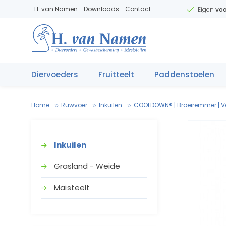
H. van Namen
Downloads
Contact
Eigen
voo
Diervoeders
Fruitteelt
Paddenstoelen
Home
Ruwvoer
Inkuilen
COOLDOWN® | Broeiremmer | V
Inkuilen
Grasland - Weide
Maïsteelt
V
.
T
e
V
e