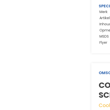
SPEC
Merk
Artik
Inhou
Opme
MSDS
Flyer
OMSC
CO
SC
Cool