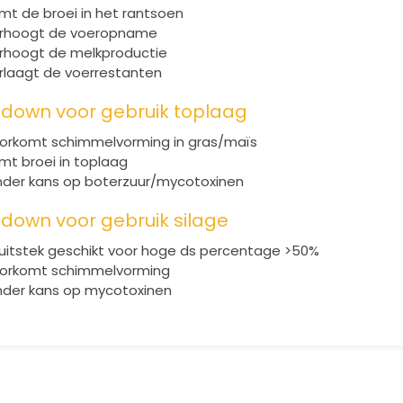
mt de broei in het rantsoen
rhoogt de voeropname
rhoogt de melkproductie
rlaagt de voerrestanten
down voor gebruik toplaag
orkomt schimmelvorming in gras/maïs
mt broei in toplaag
nder kans op boterzuur/mycotoxinen
down voor gebruik silage
j uitstek geschikt voor hoge ds percentage >50%
orkomt schimmelvorming
nder kans op mycotoxinen