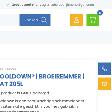
Groot assortiment
agrarische bedrijfsbenodigdheden
0
Zoeken
OLDOWVAT
OOLDOWN® | BROEIREMMER |
AT 205L
t product is GMP+ geborgd
oldown is een zeer krachtige schimmeldoder
t uitermate geschikt is voor het gebruik in
mengde rantsoenen.