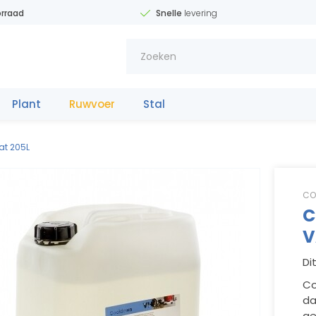
rraad
Snelle
levering
Plant
Ruwvoer
Stal
Meststo
f
fe
at 205L
CO
C
V
Di
Co
da
31(0)653342
11
1
1
1
ge