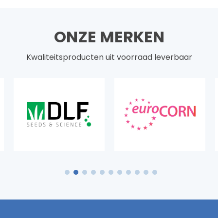
ONZE MERKEN
Kwaliteitsproducten uit voorraad leverbaar
1
2
3
4
5
6
7
8
9
10
11