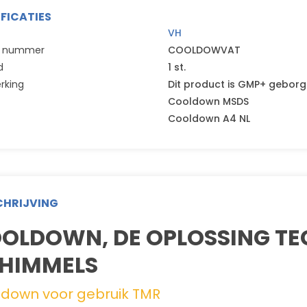
IFICATIES
VH
el nummer
COOLDOWVAT
d
1 st.
rking
Dit product is GMP+ gebor
Cooldown MSDS
Cooldown A4 NL
HRIJVING
OLDOWN, DE OPLOSSING TEG
HIMMELS
down voor gebruik TMR