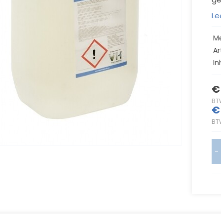
Le
M
Ar
In
€
BT
€
BT
-