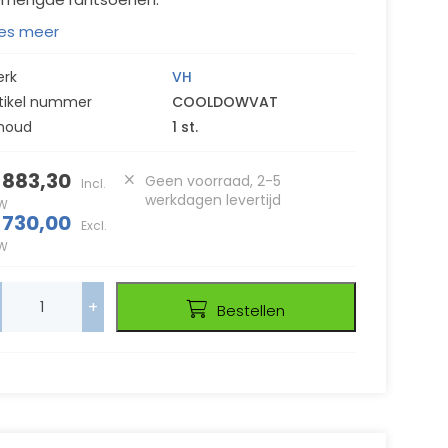
es meer
erk
VH
tikel nummer
COOLDOWVAT
houd
1 st.
 883,30
Geen voorraad, 2-5
Incl.
werkdagen levertijd
W
 730,00
Excl.
W
+
Bestellen