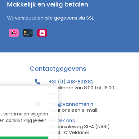
Makkelijk en veilig betalen
Wij versleutelen alle gegevens via SSL
Contactgegevens
+31 (0) 418-631382
bereikbaar van 8:00 tot 18:00
uur
info@vannamen.nl
Stuur ons een e-mail.
kt verzamelen wij geen
 aanklikt krijg je een
Bezoek ons
Provincialeweg 31-A (N831)
5334 JC Velddriel